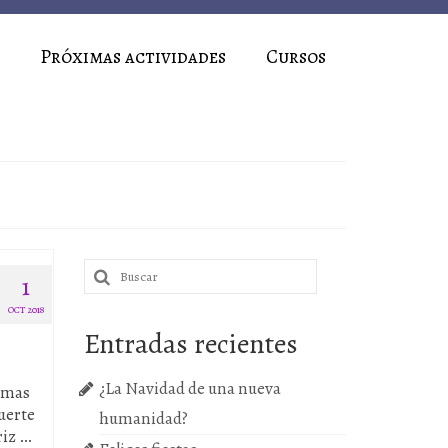
Próximas actividades
Cursos
Buscar
1
por:
OCT 2018
Entradas recientes
¿La Navidad de una nueva
temas
uerte
humanidad?
riz …