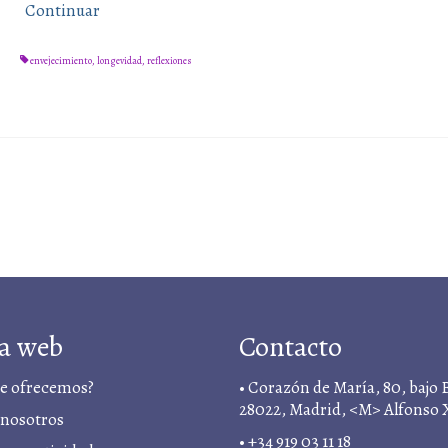
Continuar
envejecimiento
,
longevidad
,
reflexiones
a web
Contacto
te ofrecemos?
• Corazón de María, 80, bajo 
28022, Madrid, <M> Alfonso 
 nosotros
• +34 919 03 11 18