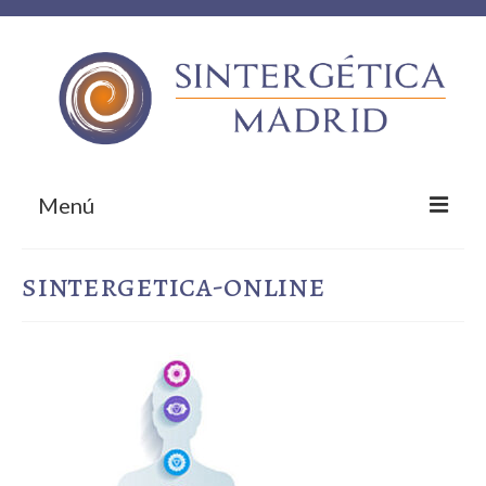
Menú
Inicio
sintergetica-online
Sobre nosotros
¿Qué te ofrecemos?
Empresas colaboradoras
¡Contacta!