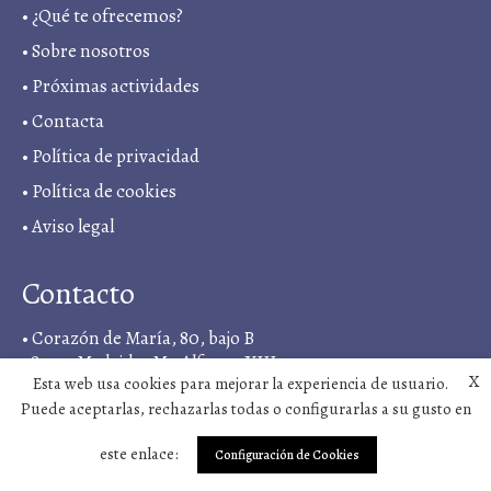
•
¿Qué te ofrecemos?
•
Sobre nosotros
•
Próximas actividades
•
Contacta
•
Política de privacidad
• Política de cookies
•
Aviso legal
Contacto
• Corazón de María, 80, bajo B
28022, Madrid, <M> Alfonso XIII
X
Esta web usa cookies para mejorar la experiencia de usuario.
• +34 919 03 11 18
Puede aceptarlas, rechazarlas todas o configurarlas a su gusto en
•
sintergetica@vivosano.org
este enlace:
Configuración de Cookies