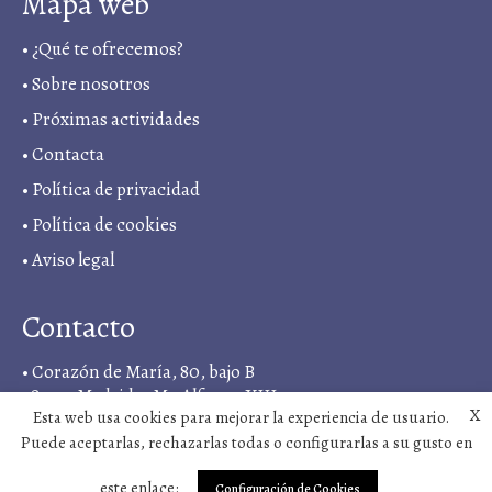
Mapa web
•
¿Qué te ofrecemos?
•
Sobre nosotros
•
Próximas actividades
•
Contacta
•
Política de privacidad
• Política de cookies
•
Aviso legal
Contacto
• Corazón de María, 80, bajo B
28022, Madrid, <M> Alfonso XIII
X
Esta web usa cookies para mejorar la experiencia de usuario.
• +34 919 03 11 18
Puede aceptarlas, rechazarlas todas o configurarlas a su gusto en
•
sintergetica@vivosano.org
este enlace:
Configuración de Cookies