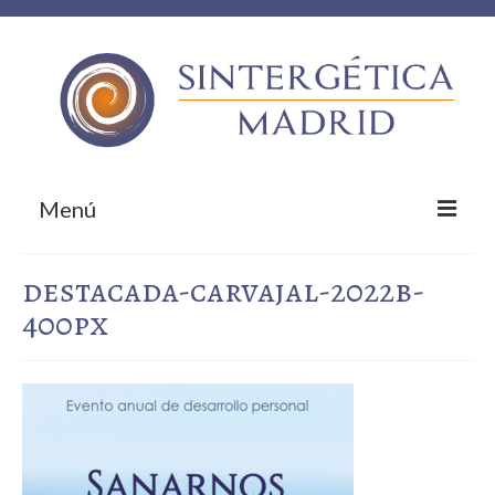
Menú
Inicio
destacada-carvajal-2022b-
400px
Sobre nosotros
¿Qué te ofrecemos?
Empresas colaboradoras
¡Contacta!