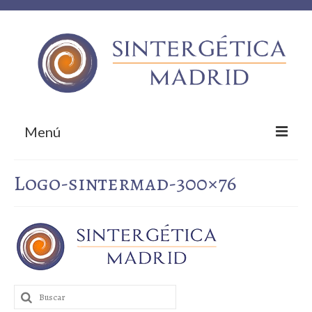
Menú
Inicio
Logo-sintermad-300×76
Sobre nosotros
¿Qué te ofrecemos?
Empresas colaboradoras
¡Contacta!
Buscar
por: