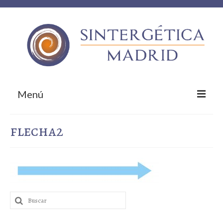
Menú
Inicio
flecha2
Sobre nosotros
¿Qué te ofrecemos?
Empresas colaboradoras
Buscar
¡Contacta!
por: