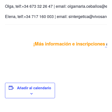
Olga, telf:+34 673 32 26 47 | email: olgamaria.ceballos@es
Elena, telf:+34 717 160 003 | email: sintergetica@vivosano.
¡Más información e inscripciones
aq
Añadir al calendario