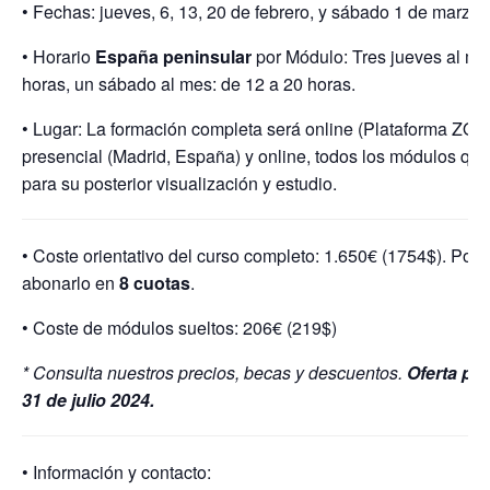
• Fechas: jueves, 6, 13, 20 de febrero, y sábado 1 de marzo 
• Horario
España peninsular
por Módulo: Tres jueves al me
horas, un sábado al mes: de 12 a 20 horas.
• Lugar: La formación completa será online (Plataforma ZO
presencial (Madrid, España) y online, todos los módulos q
para su posterior visualización y estudio.
• Coste orientativo del curso completo: 1.650€ (1754$). Posi
abonarlo en
8 cuotas
.
• Coste de módulos sueltos: 206€ (219$)
* Consulta nuestros precios, becas y descuentos.
Oferta pro
31 de julio 2024.
• Información y contacto: