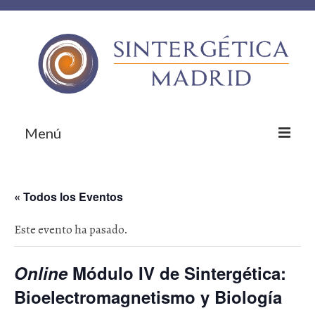
Menú
Inicio
« Todos los Eventos
Sobre nosotros
Este evento ha pasado.
¿Qué te ofrecemos?
Empresas colaboradoras
Online
Módulo IV de Sintergética:
¡Contacta!
Bioelectromagnetismo y Biología