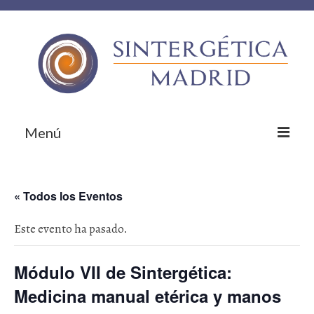
Menú
Inicio
« Todos los Eventos
Sobre nosotros
Este evento ha pasado.
¿Qué te ofrecemos?
Empresas colaboradoras
Módulo VII de Sintergética:
¡Contacta!
Medicina manual etérica y manos