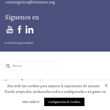
•
sintergetica@vivosano.org
Síguenos en
© 2026 Sintergética Madrid
Buscar
por:
Entradas recientes
X
Esta web usa cookies para mejorar la experiencia de usuario.
Puede aceptarlas, rechazarlas todas o configurarlas a su gusto en
¿La Navidad de una nueva humanidad?
Felices fiestas
este enlace:
Configuración de Cookies
Hacia una visión integral del cáncer