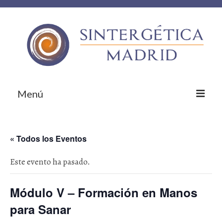
Menú
Inicio
« Todos los Eventos
Sobre nosotros
Este evento ha pasado.
¿Qué te ofrecemos?
Empresas colaboradoras
Módulo V – Formación en Manos
¡Contacta!
para Sanar