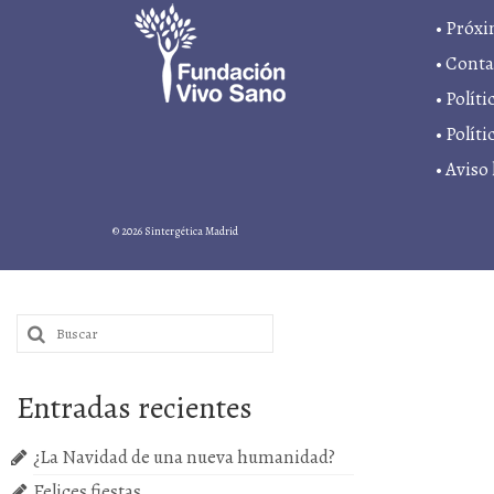
•
Próxi
•
Conta
•
Políti
• Polít
•
Aviso 
© 2026 Sintergética Madrid
Buscar
por:
Entradas recientes
¿La Navidad de una nueva humanidad?
Felices fiestas