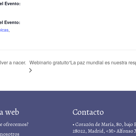
el Evento:
el Evento:
nicas
,
Webinario gratuito“La paz mundial es nuestra resp
lver a nacer.
a web
Contacto
te ofrecemos?
• Corazón de María, 80, bajo 
28022, Madrid, <M> Alfonso 
 nosotros