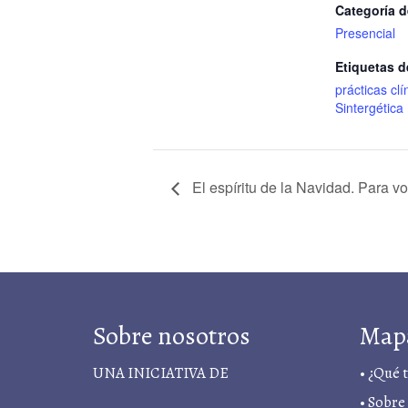
Categoría d
Presencial
Etiquetas d
prácticas clí
Sintergética
El espíritu de la Navidad. Para vo
Sobre nosotros
Map
UNA INICIATIVA DE
•
¿Qué 
•
Sobre