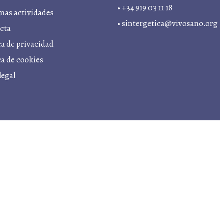
• +34 919 03 11 18
mas actividades
•
sintergetica@vivosano.org
cta
ca de privacidad
ica de cookies
legal