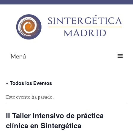
Menú
Inicio
« Todos los Eventos
Sobre nosotros
Este evento ha pasado.
¿Qué te ofrecemos?
Empresas colaboradoras
II Taller intensivo de práctica
¡Contacta!
clínica en Sintergética