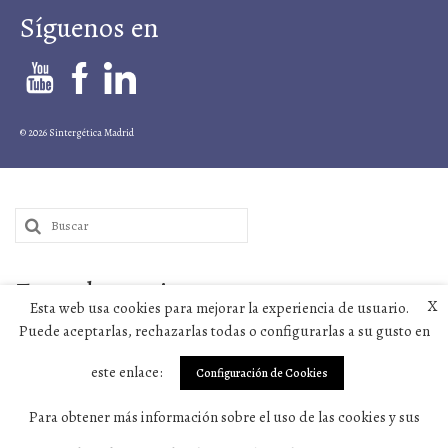
Síguenos en
© 2026 Sintergética Madrid
Buscar
por:
Entradas recientes
X
Esta web usa cookies para mejorar la experiencia de usuario.
Puede aceptarlas, rechazarlas todas o configurarlas a su gusto en
¿La Navidad de una nueva humanidad?
Felices fiestas
este enlace:
Configuración de Cookies
Hacia una visión integral del cáncer
Para obtener más información sobre el uso de las cookies y sus
Ecos de la comunicación feto-materna