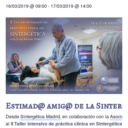
Próximas actividades
16/03/2019 @ 09:00
-
17/03/2019 @ 14:00
Cursos
Estimad@ amig@ de la Sinterg
Desde
Sintergética Madrid,
en colaboración con la
Asociaci
al
II Taller intensivo de práctica clínica
en Sintergética,
q