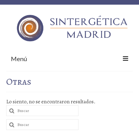
Menú
Inicio
Otras
Sobre nosotros
Lo siento, no se encontraron resultados.
¿Qué te ofrecemos?
Buscar
Empresas colaboradoras
por:
Buscar
¡Contacta!
por: