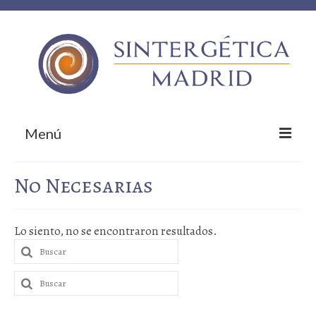
Menú
Inicio
No Necesarias
Sobre nosotros
Lo siento, no se encontraron resultados.
¿Qué te ofrecemos?
Buscar
Empresas colaboradoras
por:
Buscar
¡Contacta!
por: