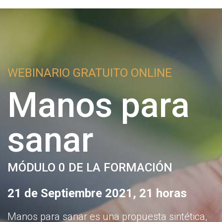
Inicio
Sobre nosotros
¿Qué te ofrecemos?
WEBINARIO GRATUITO ONLINE
Empresas colaboradoras
Manos para
¡Contacta!
Próximas actividades
sanar
Cursos
MÓDULO 0 DE LA FORMACIÓN
21 de Septiembre 2021, 21 horas
Manos para sanar es una propuesta sintética,