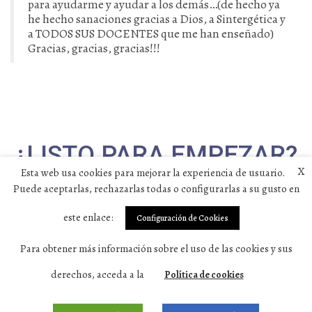
para ayudarme y ayudar a los demás…(de hecho ya
he hecho sanaciones gracias a Dios, a Sintergética y
a TODOS SUS DOCENTES que me han enseñado)
Gracias, gracias, gracias!!!
¿LISTO PARA EMPEZAR?
X
Esta web usa cookies para mejorar la experiencia de usuario.
Puede aceptarlas, rechazarlas todas o configurarlas a su gusto en
Inscríbete AHORA al seminario
gratuito con los docentes
este enlace:
Configuración de Cookies
Para obtener más información sobre el uso de las cookies y sus
Inscripción gratuita online
derechos, acceda a la
Política de cookies