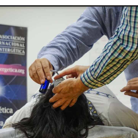
Inicio
Sobre nosotros
¿Qué te ofrecemos?
Empresas colaboradoras
¡Contacta!
Próximas actividades
Cursos